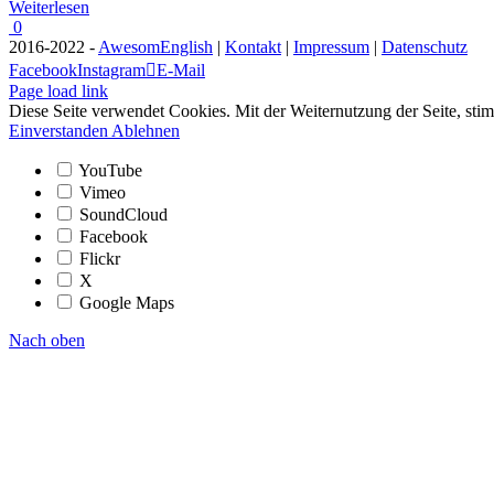
Weiterlesen
0
2016-2022 -
AwesomEnglish
|
Kontakt
|
Impressum
|
Datenschutz
Facebook
Instagram
E-Mail
Page load link
Diese Seite verwendet Cookies. Mit der Weiternutzung der Seite, s
Einverstanden
Ablehnen
YouTube
Vimeo
SoundCloud
Facebook
Flickr
X
Google Maps
Nach oben