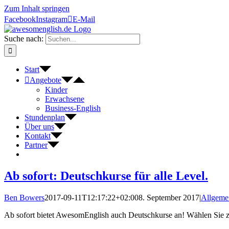
Zum Inhalt springen
Facebook
Instagram
E-Mail
Suche nach:
Start
Angebote
Kinder
Erwachsene
Business-English
Stundenplan
Über uns
Kontakt
Partner
Ab sofort: Deutschkurse für alle Level.
Ben Bowers
2017-09-11T12:17:22+02:00
8. September 2017
|
Allgeme
Ab sofort bietet AwesomEnglish auch Deutschkurse an! Wählen Sie z