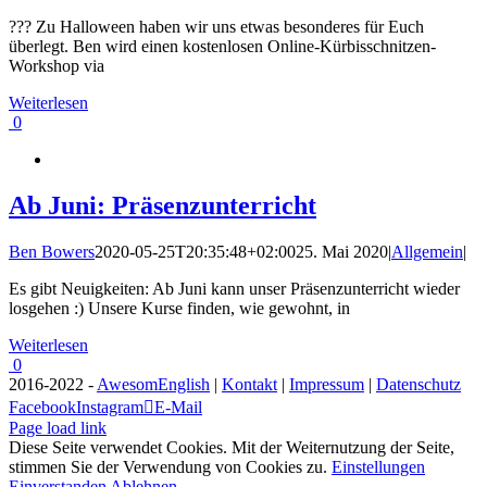
??? Zu Halloween haben wir uns etwas besonderes für Euch
überlegt. Ben wird einen kostenlosen Online-Kürbisschnitzen-
Workshop via
Weiterlesen
0
Ab Juni: Präsenzunterricht
Ben Bowers
2020-05-25T20:35:48+02:00
25. Mai 2020
|
Allgemein
|
Es gibt Neuigkeiten: Ab Juni kann unser Präsenzunterricht wieder
losgehen :) Unsere Kurse finden, wie gewohnt, in
Weiterlesen
0
2016-2022 -
AwesomEnglish
|
Kontakt
|
Impressum
|
Datenschutz
Facebook
Instagram
E-Mail
Page load link
Diese Seite verwendet Cookies. Mit der Weiternutzung der Seite,
stimmen Sie der Verwendung von Cookies zu.
Einstellungen
Einverstanden
Ablehnen