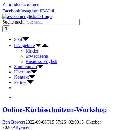
Zum Inhalt springen
Facebook
Instagram
E-Mail
Suche nach:
Start
Angebote
Kinder
Erwachsene
Business-English
Stundenplan
Über uns
Kontakt
Partner
Online-Kürbisschnitzen-Workshop
Ben Bowers
2022-09-08T15:57:26+02:00
15. Oktober
2020
|
Allgemein
|